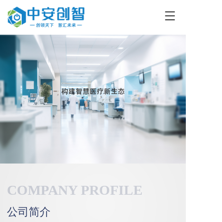
T
o
g
g
l
e
n
a
v
i
g
a
t
i
o
n
COMPANY PROFILE
公司简介